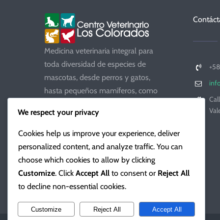
Contáct
Medicina veterinaria integral para
toda diversidad de especies de
+58
mascotas, desde perros y gatos,
inf
hasta pequeños mamíferos, como
Cal
conejos, hámsteres, cobayos, ratones,
Val
We respect your privacy
hurones y erizos. Inclusive aves,
mamíferos y reptiles silvestres.
Cookies help us improve your experience, deliver
personalized content, and analyze traffic. You can
choose which cookies to allow by clicking
Customize
. Click
Accept All
to consent or
Reject All
to decline non-essential cookies.
Customize
Reject All
Accept All